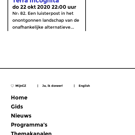
Terra Incognita
do 22 okt 2020 22:00 uur
Nr: 82. Een luisterpost in het
onontgonnen landschap van de
onafhankelijke alternatieve...
MijnCZ
|
Ja, ik doneer!
|
English
Home
Gids
Nieuws
Programma’s
Themakanalen