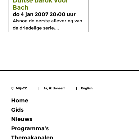
Duitse barok vóór
Bach
do 4 jan 2007 20:00 uur
Alsnog de eerste aflevering van
de driedelige serie:...
MijnCZ
|
Ja, ik doneer!
|
English
Home
Gids
Nieuws
Programma’s
Themakanalen