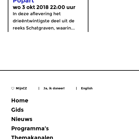
Popart
wo 3 okt 2018 22:00 uur
In deze aflevering het
drieëntwintigste deel uit de
reeks Schatgraven, waarin...
MijnCZ
|
Ja, ik doneer!
|
English
Home
Gids
Nieuws
Programma’s
Themakanalen