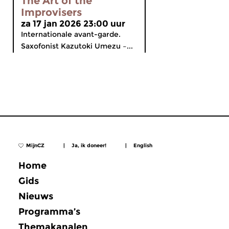
The Art of the
Improvisers
za 17 jan 2026 23:00 uur
Internationale avant-garde.
Saxofonist Kazutoki Umezu –...
MijnCZ
|
Ja, ik doneer!
|
English
Home
Gids
Nieuws
Programma’s
Themakanalen