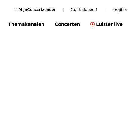
MijnConcertzender
|
Ja, ik doneer!
|
English
Themakanalen
Concerten
Luister live