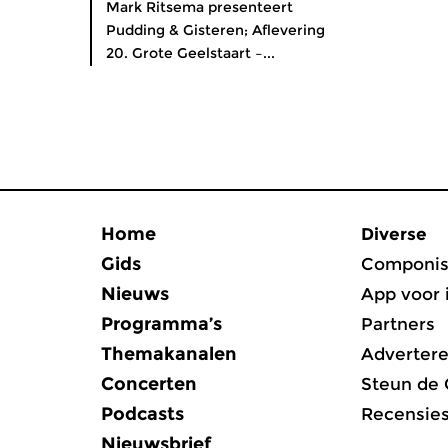
Mark Ritsema presenteert
Pudding & Gisteren; Aflevering
20. Grote Geelstaart –...
Home
Diverse
Gids
Componis
Nieuws
App voor 
Programma’s
Partners
Themakanalen
Adverter
Concerten
Steun de
Podcasts
Recensie
Nieuwsbrief