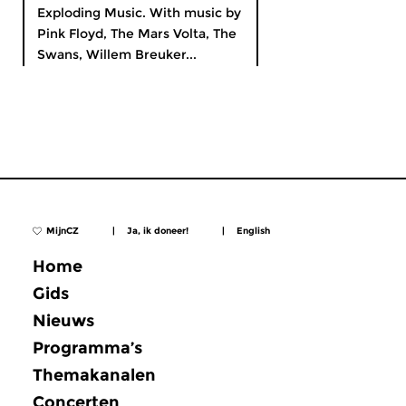
Exploding Music. With music by
Pink Floyd, The Mars Volta, The
Swans, Willem Breuker...
MijnCZ
|
Ja, ik doneer!
|
English
Home
Gids
Nieuws
Programma’s
Themakanalen
Concerten