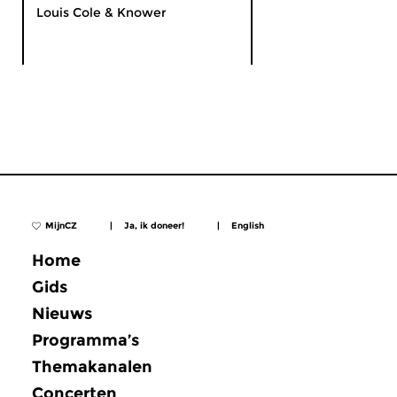
Louis Cole & Knower
MijnCZ
|
Ja, ik doneer!
|
English
Home
Gids
Nieuws
Programma’s
Themakanalen
Concerten