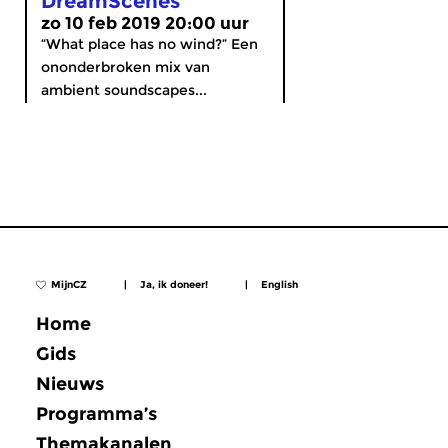
DreamScenes
zo 10 feb 2019 20:00 uur
“What place has no wind?” Een
ononderbroken mix van
ambient soundscapes...
MijnCZ
|
Ja, ik doneer!
|
English
Home
Gids
Nieuws
Programma’s
Themakanalen