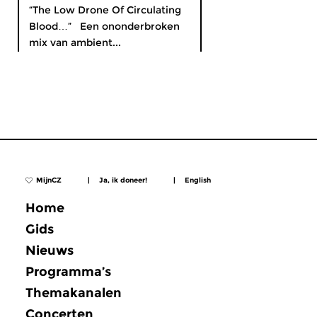
“The Low Drone Of Circulating
Blood…” Een ononderbroken
mix van ambient...
MijnCZ
|
Ja, ik doneer!
|
English
Home
Gids
Nieuws
Programma’s
Themakanalen
Concerten