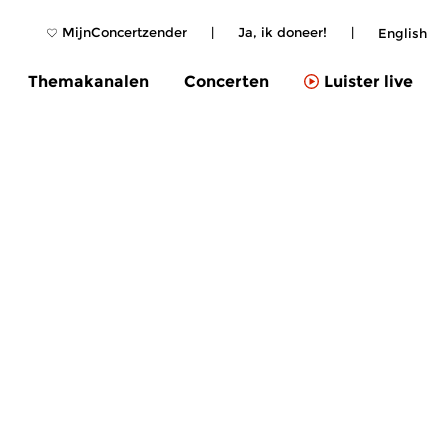
MijnConcertzender
|
Ja, ik doneer!
|
English
Themakanalen
Concerten
Luister live