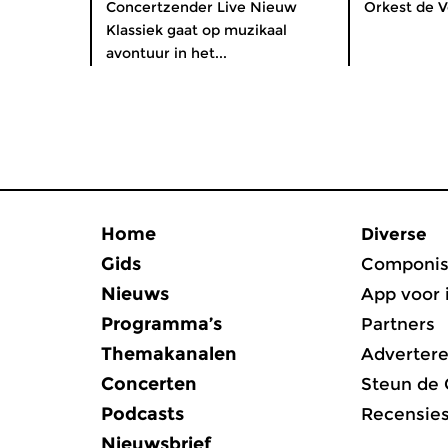
Concertzender Live Nieuw
Orkest de V
Klassiek gaat op muzikaal
avontuur in het...
Home
Diverse
Gids
Componis
Nieuws
App voor 
Programma’s
Partners
Themakanalen
Adverter
Concerten
Steun de
Podcasts
Recensie
Nieuwsbrief