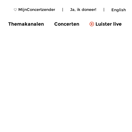
MijnConcertzender
|
Ja, ik doneer!
|
English
Themakanalen
Concerten
Luister live