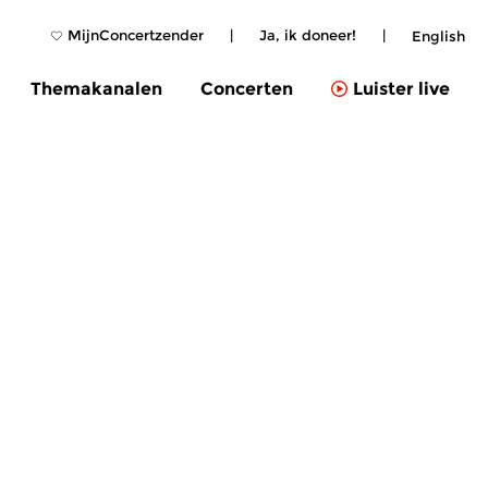
MijnConcertzender
|
Ja, ik doneer!
|
English
Themakanalen
Concerten
Luister live