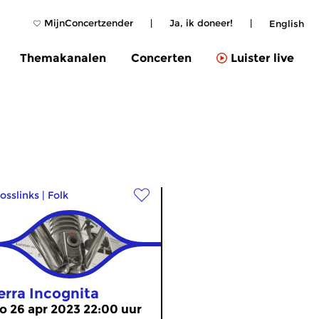
MijnConcertzender
|
Ja, ik doneer!
|
English
Themakanalen
Concerten
Luister live
osslinks
|
Folk
erra Incognita
o 26 apr 2023 22:00 uur