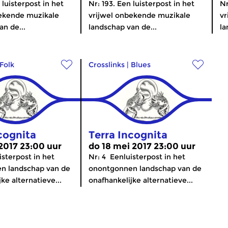
 luisterpost in het
Nr: 193. Een luisterpost in het
Nr
bekende muzikale
vrijwel onbekende muzikale
vr
an de...
landschap van de...
la
Folk
Crosslinks
|
Blues
cognita
Terra Incognita
 2017 23:00 uur
do 18 mei 2017 23:00 uur
isterpost in het
Nr: 4 Eenluisterpost in het
n landschap van de
onontgonnen landschap van de
ke alternatieve...
onafhankelijke alternatieve...