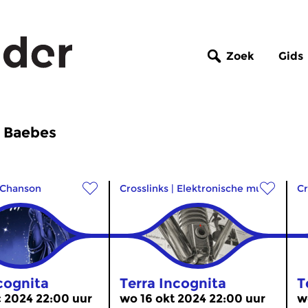
Zoek
Gids
l Baebes
Chanson
Crosslinks
|
Elektronische muziek
Cr
cognita
Terra Incognita
T
 2024 22:00 uur
wo 16 okt 2024 22:00 uur
w