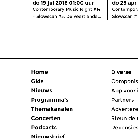
do 19 jul 2018 01:00 uur
do 26 apr
Contemporary Music Night #14
Contempora
– Slowscan #5. De veertiende...
Slowscan #1.
Home
Diverse
Gids
Componis
Nieuws
App voor 
Programma’s
Partners
Themakanalen
Adverter
Concerten
Steun de
Podcasts
Recensie
Nieuwsbrief