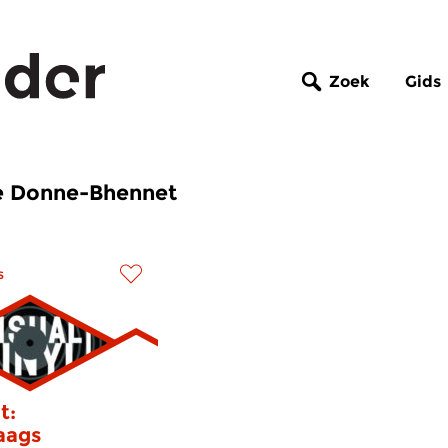
Zoek
Gids
Le Donne-Bhennet
s
t:
aags