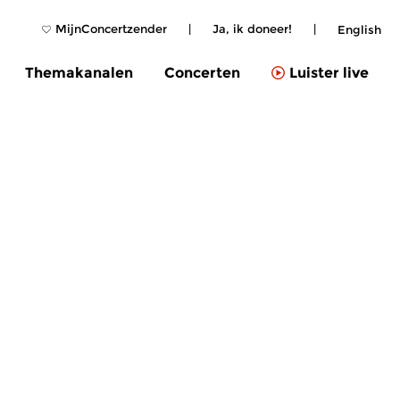
MijnConcertzender
|
Ja, ik doneer!
|
English
Themakanalen
Concerten
Luister live