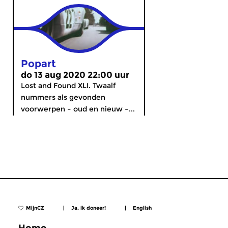
Popart
do 13 aug 2020 22:00 uur
Lost and Found XLI. Twaalf
nummers als gevonden
voorwerpen – oud en nieuw –...
MijnCZ
|
Ja, ik doneer!
|
English
Home