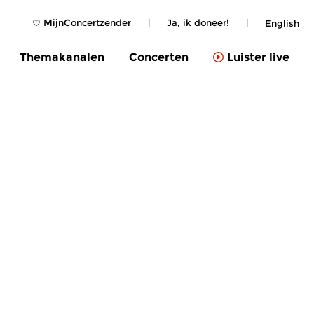
MijnConcertzender
|
Ja, ik doneer!
|
English
Themakanalen
Concerten
Luister live