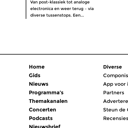
Van post-klassiek tot analoge
electronica en weer terug – via
diverse tussenstops. Een...
Home
Diverse
Gids
Componis
Nieuws
App voor 
Programma’s
Partners
Themakanalen
Adverter
Concerten
Steun de
Podcasts
Recensie
Nieuwsbrief