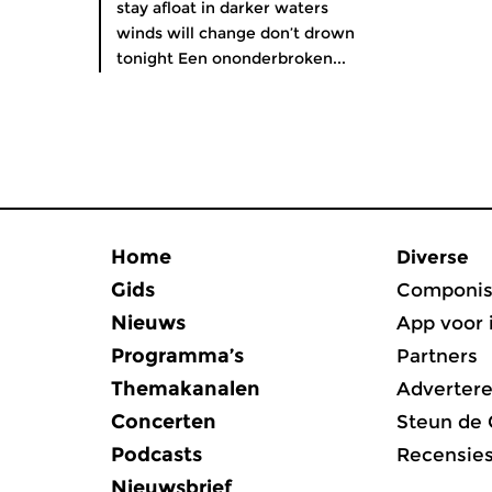
stay afloat in darker waters
winds will change don’t drown
tonight Een ononderbroken...
Home
Diverse
Gids
Componis
Nieuws
App voor 
Programma’s
Partners
Themakanalen
Adverter
Concerten
Steun de
Podcasts
Recensie
Nieuwsbrief