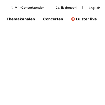
MijnConcertzender
|
Ja, ik doneer!
|
English
Themakanalen
Concerten
Luister live