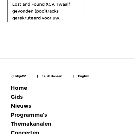
Lost and Found XCV. Twaalf
gevonden (pop)tracks
gerekruteerd voor uw...
MijnCZ
|
Ja, ik doneer!
|
English
Home
Gids
Nieuws
Programma’s
Themakanalen
Concerten