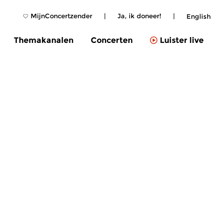
MijnConcertzender
|
Ja, ik doneer!
|
English
Themakanalen
Concerten
Luister live