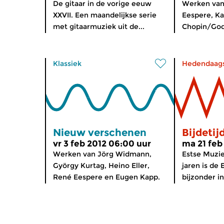
De gitaar in de vorige eeuw
Werken van
XXVII. Een maandelijkse serie
Eespere, Ka
met gitaarmuziek uit de...
Chopin/God
Klassiek
Hedendaag
Nieuw verschenen
Bijdetij
vr 3 feb 2012 06:00 uur
ma 21 feb
Werken van Jörg Widmann,
Estse Muzi
György Kurtag, Heino Eller,
jaren is de
René Eespere en Eugen Kapp.
bijzonder in