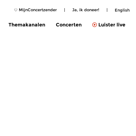
MijnConcertzender
|
Ja, ik doneer!
|
English
Themakanalen
Concerten
Luister live