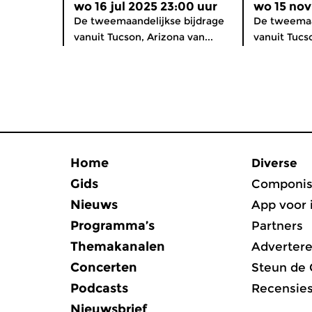
wo 16 jul 2025 23:00 uur
wo 15 nov
De tweemaandelijkse bijdrage
De tweemaa
vanuit Tucson, Arizona van...
vanuit Tucso
Home
Diverse
Gids
Componis
Nieuws
App voor 
Programma’s
Partners
Themakanalen
Adverter
Concerten
Steun de
Podcasts
Recensie
Nieuwsbrief