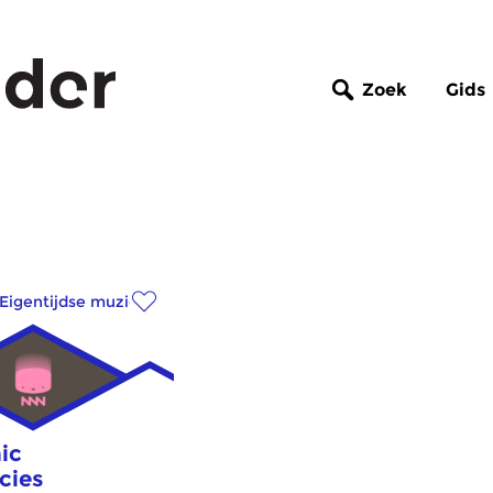
Zoek
Gids
Eigentijdse muziek
ic
cies