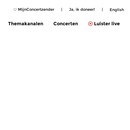
MijnConcertzender
|
Ja, ik doneer!
|
English
Themakanalen
Concerten
Luister live