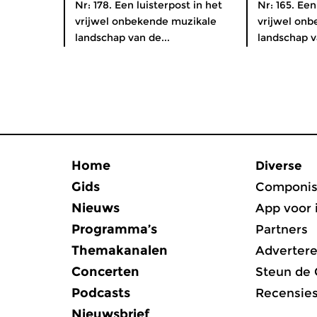
Nr: 178. Een luisterpost in het
Nr: 165. Een
vrijwel onbekende muzikale
vrijwel on
landschap van de...
landschap v
Home
Diverse
Gids
Componis
Nieuws
App voor 
Programma’s
Partners
Themakanalen
Adverter
Concerten
Steun de
Podcasts
Recensie
Nieuwsbrief