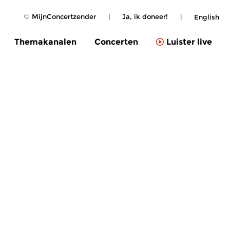
MijnConcertzender
|
Ja, ik doneer!
|
English
Themakanalen
Concerten
Luister live