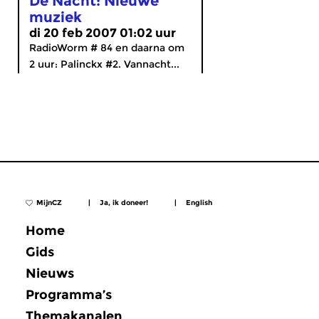
De Nacht: Nieuwe
muziek
di 20 feb 2007 01:02 uur
RadioWorm # 84 en daarna om
2 uur: Palinckx #2. Vannacht...
MijnCZ
|
Ja, ik doneer!
|
English
Home
Gids
Nieuws
Programma’s
Themakanalen