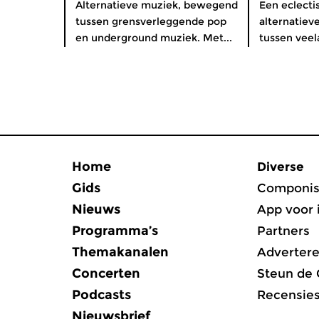
Alternatieve muziek, bewegend
Een eclect
tussen grensverleggende pop
alternatie
en underground muziek. Met...
tussen veela
Home
Diverse
Gids
Componis
Nieuws
App voor 
Programma’s
Partners
Themakanalen
Adverter
Concerten
Steun de
Podcasts
Recensie
Nieuwsbrief