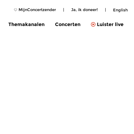
MijnConcertzender
|
Ja, ik doneer!
|
English
Themakanalen
Concerten
Luister live