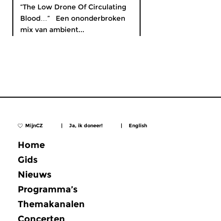
“The Low Drone Of Circulating
Blood…” Een ononderbroken
mix van ambient...
MijnCZ
|
Ja, ik doneer!
|
English
Home
Gids
Nieuws
Programma’s
Themakanalen
Concerten