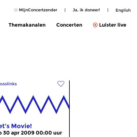
MijnConcertzender
|
Ja, ik doneer!
|
English
Themakanalen
Concerten
Luister live
osslinks
et’s Movie!
o 30 apr 2009 00:00 uur