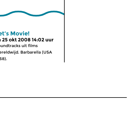
et’s Movie!
a 25 okt 2008 14:02 uur
undtracks uit films
reldwijd. Barbarella (USA
68).