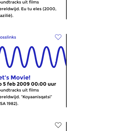
undtracks uit films
reldwijd. Eu tu eles (2000,
azilië).
osslinks
et’s Movie!
o 5 feb 2009 00:00 uur
undtracks uit films
reldwijd. “Koyaanisqatsi”
SA 1982).