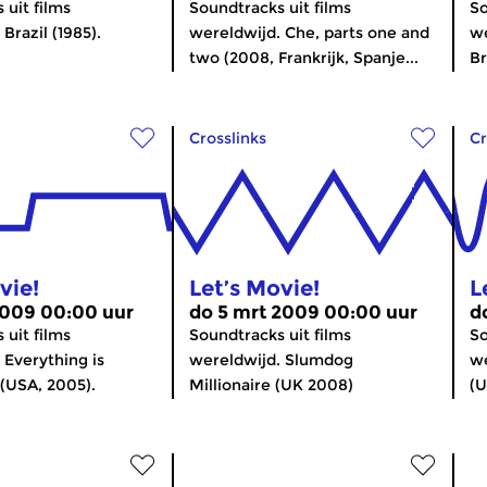
 uit films
Soundtracks uit films
So
Brazil (1985).
wereldwijd. Che, parts one and
we
two (2008, Frankrijk, Spanje...
Br
Crosslinks
Cr
vie!
Let’s Movie!
L
2009 00:00 uur
do 5 mrt 2009 00:00 uur
d
 uit films
Soundtracks uit films
So
 Everything is
wereldwijd. Slumdog
we
 (USA, 2005).
Millionaire (UK 2008)
(U