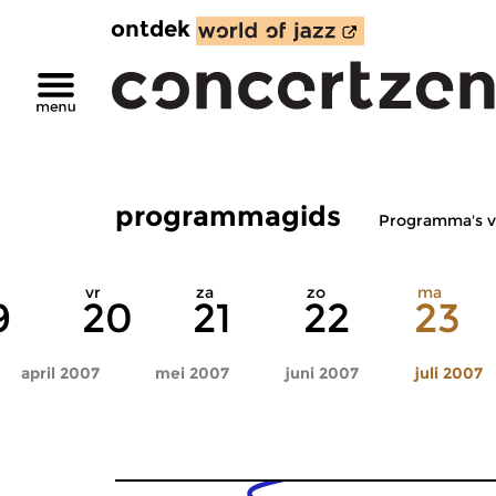
ontdek
programmagids
Programma's v
vr
za
zo
ma
9
20
21
22
23
april 2007
mei 2007
juni 2007
juli 2007