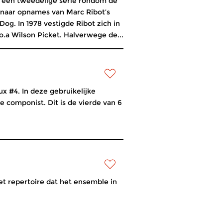
 een tweedelige serie rondom de
n naar opnames van Marc Ribot’s
og. In 1978 vestigde Ribot zich in
o.a Wilson Picket. Halverwege de...
x #4. In deze gebruikelijke
 componist. Dit is de vierde van 6
t repertoire dat het ensemble in