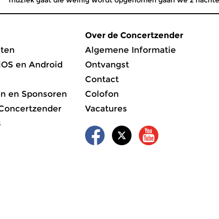
muziek gaat die weinig wordt opgenomen gaan we 2 nachten
Over de Concertzender
ten
Algemene Informatie
iOS en Android
Ontvangst
Contact
en en Sponsoren
Colofon
 Concertzender
Vacatures
s