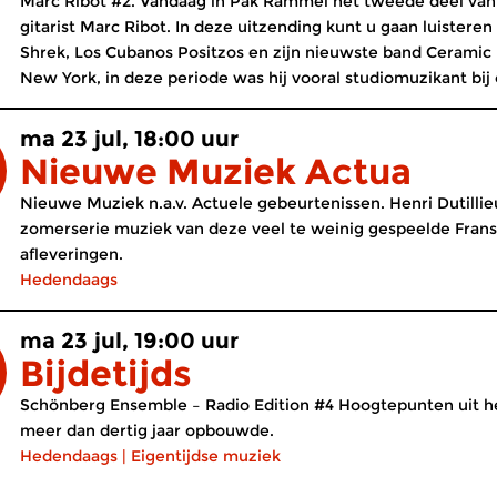
Marc Ribot #2. Vandaag in Pak Rammel het tweede deel van
gitarist Marc Ribot. In deze uitzending kunt u gaan luistere
Shrek, Los Cubanos Positzos en zijn nieuwste band Ceramic D
New York, in deze periode was hij vooral studiomuzikant bij 
ma 23 jul, 18:00 uur
Nieuwe Muziek Actua
Nieuwe Muziek n.a.v. Actuele gebeurtenissen. Henri Dutillieu
zomerserie muziek van deze veel te weinig gespeelde Franse
afleveringen.
Hedendaags
ma 23 jul, 19:00 uur
Bijdetijds
Schönberg Ensemble – Radio Edition #4 Hoogtepunten uit he
meer dan dertig jaar opbouwde.
Hedendaags
|
Eigentijdse muziek