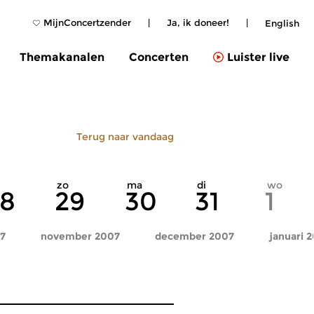
MijnConcertzender
|
Ja, ik doneer!
|
English
Themakanalen
Concerten
Luister live
Terug naar vandaag
zo
ma
di
wo
8
29
30
31
1
7
november 2007
december 2007
januari 