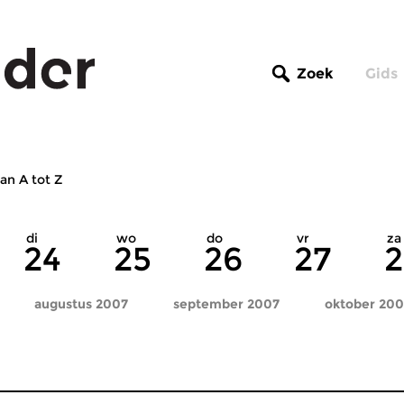
Zoek
Gids
an A tot Z
di
wo
do
vr
za
24
25
26
27
2
augustus 2007
september 2007
oktober 200