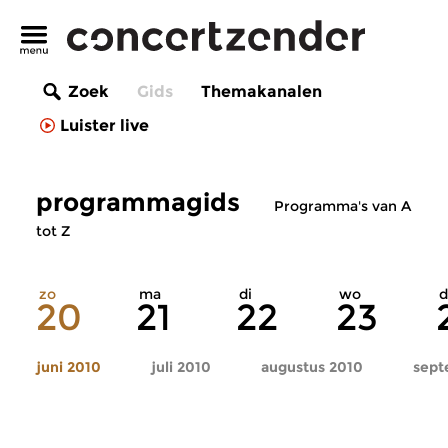
Zoek
Gids
Themakanalen
Luister live
programmagids
Programma's van A
tot Z
zo
ma
di
wo
d
20
21
22
23
juni 2010
juli 2010
augustus 2010
sept