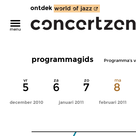
ontdek
programmagids
Programma's v
vr
za
zo
ma
5
6
7
8
december 2010
januari 2011
februari 2011