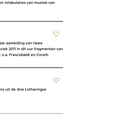
n en intabulaties van muziek van
aar aanleiding van twee
iek 2011 in dit uur fragmenten van
o.a. Frescobaldi en Corelli.
s uit de drie Lotharingse