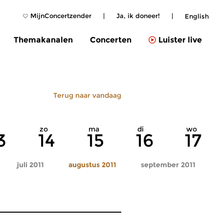
MijnConcertzender
|
Ja, ik doneer!
|
English
Themakanalen
Concerten
Luister live
Terug naar vandaag
zo
ma
di
wo
3
14
15
16
17
juli 2011
augustus 2011
september 2011