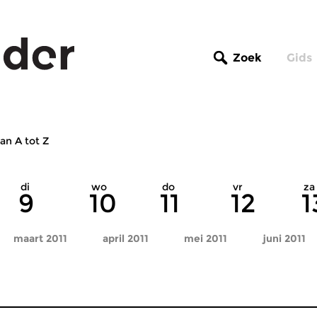
Zoek
Gids
an A tot Z
di
wo
do
vr
za
9
10
11
12
1
maart 2011
april 2011
mei 2011
juni 2011