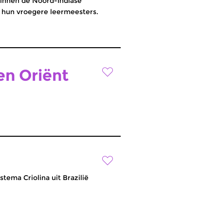
binnen de Noord-Indiase
hun vroegere leermeesters.
n Oriënt
ema Criolina uit Brazilië