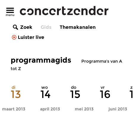
Zoek
Gids
Themakanalen
Luister live
programmagids
Programma's van A
tot Z
di
wo
do
vr
z
13
14
15
16
maart 2013
april 2013
mei 2013
juni 2013