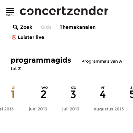
Zoek
Gids
Themakanalen
Luister live
programmagids
Programma's van A
tot Z
di
wo
do
vr
z
1
2
3
4
i 2013
juni 2013
juli 2013
augustus 2013