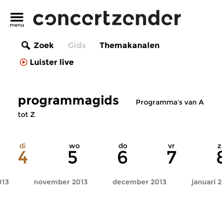
Zoek
Gids
Themakanalen
Luister live
programmagids
Programma's van A
tot Z
di
wo
do
vr
z
4
5
6
7
013
november 2013
december 2013
januari 