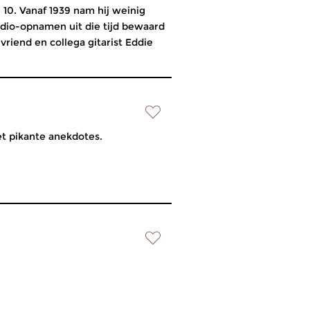
l 10. Vanaf 1939 nam hij weinig
adio-opnamen uit die tijd bewaard
riend en collega gitarist Eddie
et pikante anekdotes.