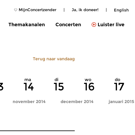
MijnConcertzender
|
Ja, ik doneer!
|
English
Themakanalen
Concerten
Luister live
Terug naar vandaag
ma
di
wo
do
3
14
15
16
17
november 2014
december 2014
januari 2015