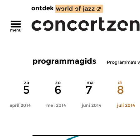
ontdek
programmagids
Programma's v
za
zo
ma
di
5
6
7
8
april 2014
mei 2014
juni 2014
juli 2014