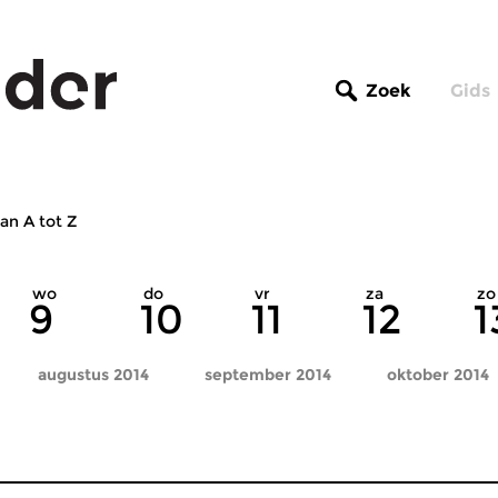
Zoek
Gids
an A tot Z
wo
do
vr
za
zo
9
10
11
12
1
augustus 2014
september 2014
oktober 2014