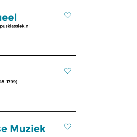
ueel
pusklassiek.nl
45-1799).
se Muziek