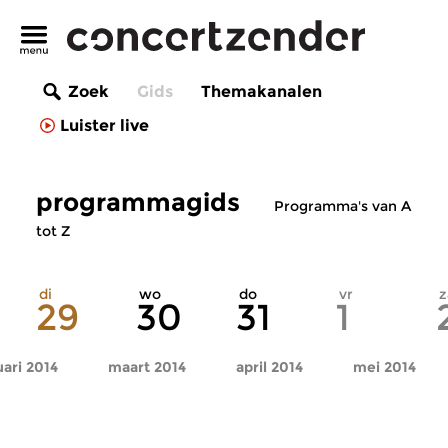
Zoek
Gids
Themakanalen
Luister live
programmagids
Programma's van A
tot Z
di
wo
do
vr
z
29
30
31
1
uari 2014
maart 2014
april 2014
mei 2014