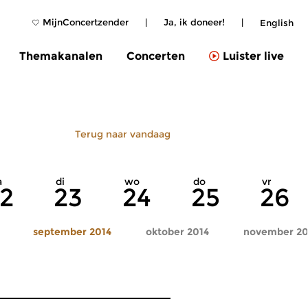
MijnConcertzender
|
Ja, ik doneer!
|
English
Themakanalen
Concerten
Luister live
Terug naar vandaag
a
di
wo
do
vr
2
23
24
25
26
september 2014
oktober 2014
november 20