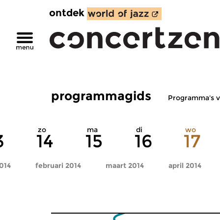
ontdek
programmagids
Programma's v
zo
ma
di
wo
3
14
15
16
17
2014
februari 2014
maart 2014
april 2014