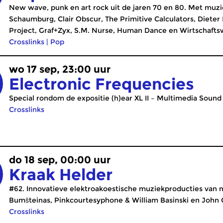
New wave, punk en art rock uit de jaren 70 en 80. Met muziek
Schaumburg, Clair Obscur, The Primitive Calculators, Dieter
Project, Graf+Zyx, S.M. Nurse, Human Dance en Wirtschafts
Crosslinks
|
Pop
wo 17 sep, 23:00 uur
Electronic Frequencies
Special rondom de expositie (h)ear XL II – Multimedia Sound 
Crosslinks
do 18 sep, 00:00 uur
Kraak Helder
#62. Innovatieve elektroakoestische muziekproducties van 
Bumšteinas, Pinkcourtesyphone & William Basinski en John 
Crosslinks