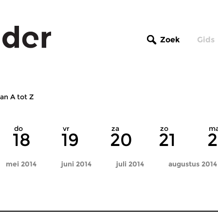
Zoek
Gids
an A tot Z
do
vr
za
zo
m
18
19
20
21
2
mei 2014
juni 2014
juli 2014
augustus 2014