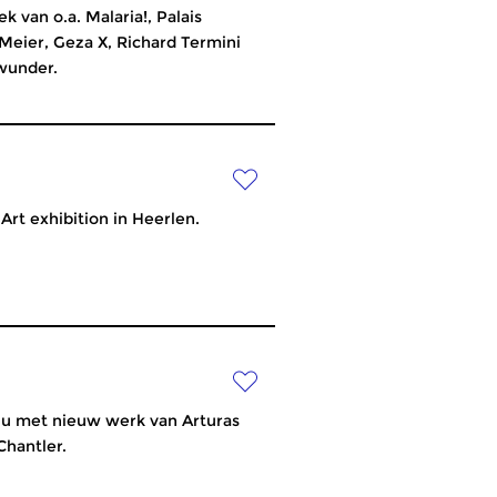
 van o.a. Malaria!, Palais
 Meier, Geza X, Richard Termini
wunder.
Art exhibition in Heerlen.
nu met nieuw werk van Arturas
Chantler.