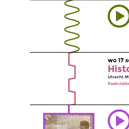
wo 17 s
Hist
Utrecht Mu
Raakvlakk