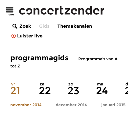
Zoek
Gids
Themakanalen
Luister live
programmagids
Programma's van A
tot Z
vr
za
zo
ma
d
21
22
23
24
november 2014
december 2014
januari 2015