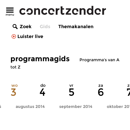
Zoek
Gids
Themakanalen
Luister live
programmagids
Programma's van A
tot Z
wo
do
vr
za
z
3
4
5
6
4
augustus 2014
september 2014
oktober 20