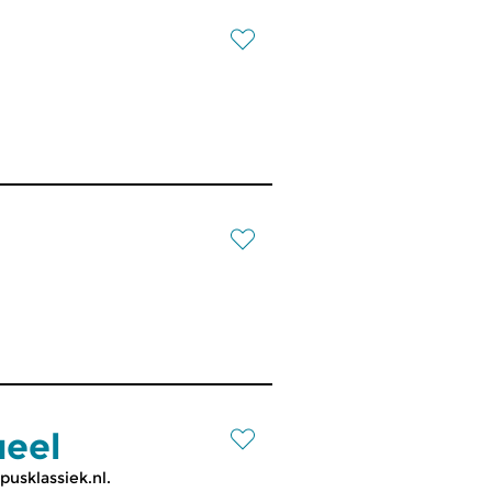
ueel
usklassiek.nl.