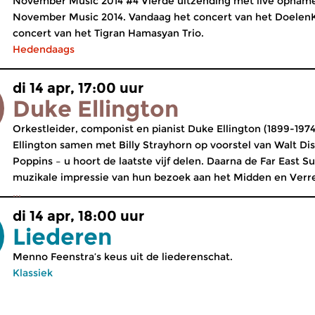
November Music 2014 #4 Vierde uitzending met live opnamen
November Music 2014. Vandaag het concert van het DoelenK
concert van het Tigran Hamasyan Trio.
Hedendaags
di 14 apr, 17:00 uur
Duke Ellington
Orkestleider, componist en pianist Duke Ellington (1899-1974
Ellington samen met Billy Strayhorn op voorstel van Walt Di
Poppins – u hoort de laatste vijf delen. Daarna de Far East Su
muzikale impressie van hun bezoek aan het Midden en Verr
...
di 14 apr, 18:00 uur
Liederen
Menno Feenstra’s keus uit de liederenschat.
Klassiek