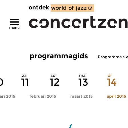
ontdek
programmagids
Programma's v
za
zo
ma
di
0
11
12
13
14
ari 2015
februari 2015
maart 2015
april 2015