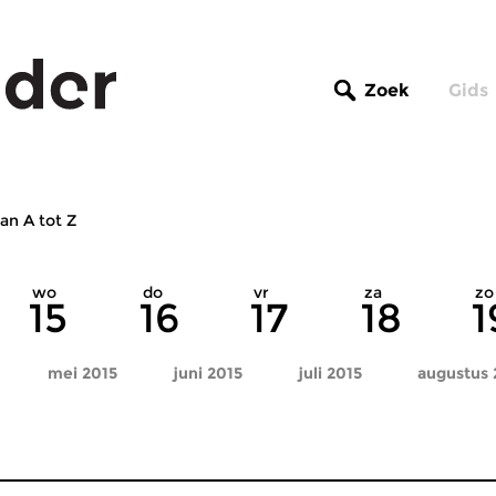
Zoek
Gids
an A tot Z
wo
do
vr
za
zo
15
16
17
18
1
mei 2015
juni 2015
juli 2015
augustus 