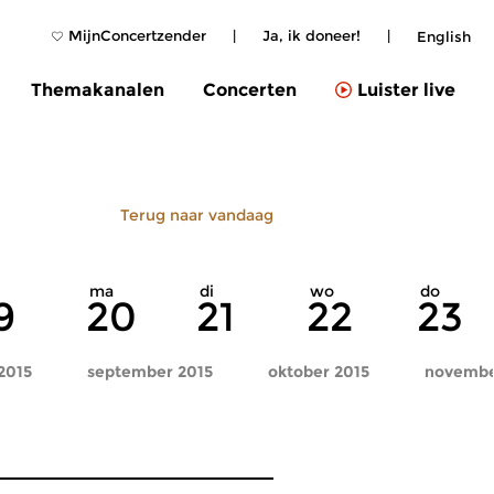
MijnConcertzender
|
Ja, ik doneer!
|
English
Themakanalen
Concerten
Luister live
Terug naar vandaag
ma
di
wo
do
9
20
21
22
23
2015
september 2015
oktober 2015
novembe