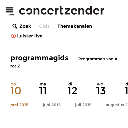
Zoek
Gids
Themakanalen
Luister live
programmagids
Programma's van A
tot Z
zo
ma
di
wo
d
10
11
12
13
mei 2015
juni 2015
juli 2015
augustus 2