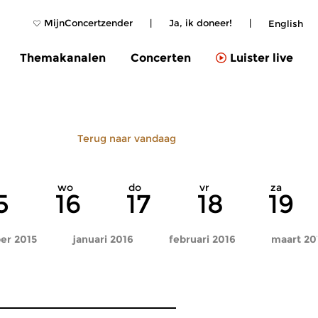
MijnConcertzender
|
Ja, ik doneer!
|
English
Themakanalen
Concerten
Luister live
Terug naar vandaag
wo
do
vr
za
5
16
17
18
19
er 2015
januari 2016
februari 2016
maart 20