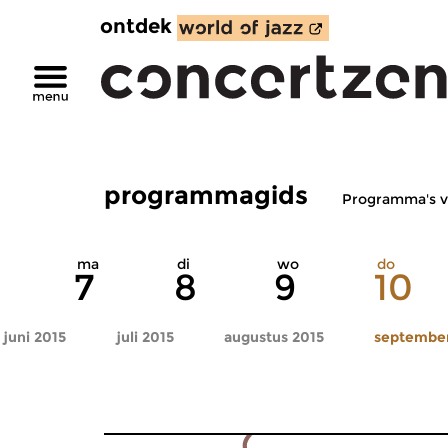
ontdek
programmagids
Programma's v
ma
di
wo
do
7
8
9
10
juni 2015
juli 2015
augustus 2015
september