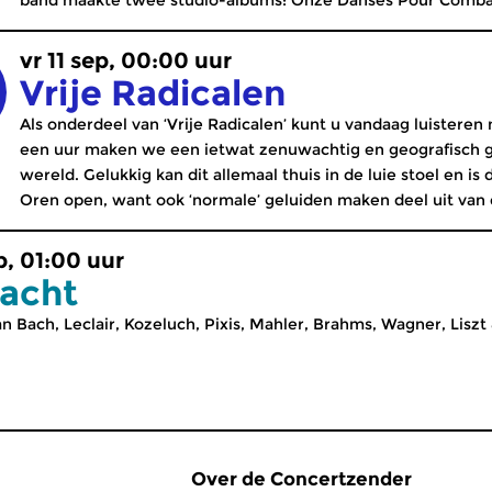
band maakte twee studio-albums: Onze Danses Pour Combatt
vr 11 sep, 00:00 uur
Vrije Radicalen
Als onderdeel van ‘Vrije Radicalen’ kunt u vandaag luisteren
een uur maken we een ietwat zenuwachtig en geografisch g
wereld. Gelukkig kan dit allemaal thuis in de luie stoel en is 
Oren open, want ook ‘normale’ geluiden maken deel uit van dez
ep, 01:00 uur
acht
 Bach, Leclair, Kozeluch, Pixis, Mahler, Brahms, Wagner, Liszt 
Over de Concertzender