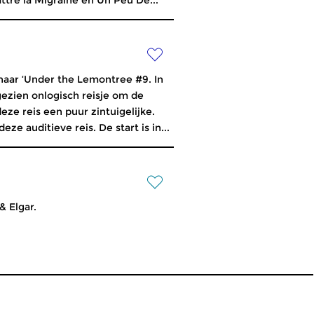
re la Migraine en Un Peu De...
 naar ‘Under the Lemontree #9. In
ezien onlogisch reisje om de
deze reis een puur zintuigelijke.
e auditieve reis. De start is in...
& Elgar.