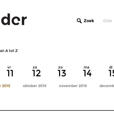
Zoek
Gids
an A tot Z
vr
za
zo
ma
di
11
12
13
14
1
 2015
oktober 2015
november 2015
decemb