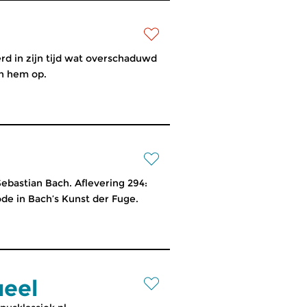
erd in zijn tijd wat overschaduwd
an hem op.
bastian Bach. Aflevering 294:
e in Bach’s Kunst der Fuge.
ueel