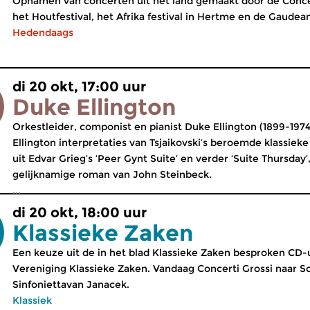
Opnamen van concerten uit het land gemaakt door de Conc
het Houtfestival, het Afrika festival in Hertme en de Gaud
Hedendaags
di 20 okt, 17:00 uur
Duke Ellington
Orkestleider, componist en pianist Duke Ellington (1899-1974)
Ellington interpretaties van Tsjaikovski’s beroemde klassieke
uit Edvar Grieg’s ‘Peer Gynt Suite’ en verder ‘Suite Thursday’
gelijknamige roman van John Steinbeck.
...
di 20 okt, 18:00 uur
Klassieke Zaken
Een keuze uit de in het blad Klassieke Zaken besproken CD-
Vereniging Klassieke Zaken. Vandaag Concerti Grossi naar Sc
Sinfoniettavan Janacek.
Klassiek