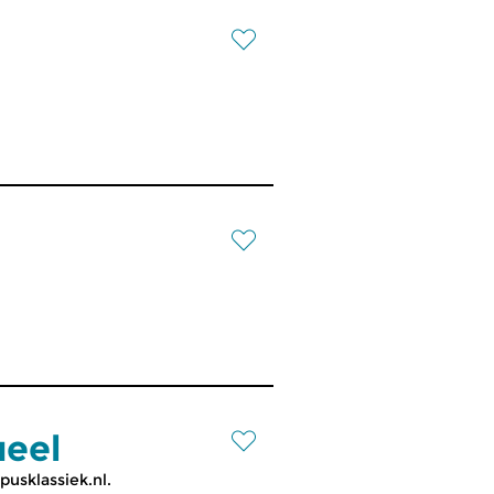
ueel
usklassiek.nl.