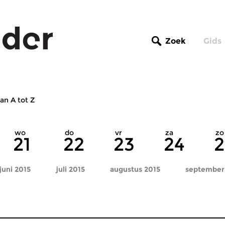
Zoek
Gids
an A tot Z
wo
do
vr
za
zo
21
22
23
24
2
juni 2015
juli 2015
augustus 2015
september