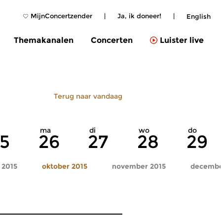
MijnConcertzender
|
Ja, ik doneer!
|
English
Themakanalen
Concerten
Luister live
Terug naar vandaag
ma
di
wo
do
5
26
27
28
29
 2015
oktober 2015
november 2015
decembe