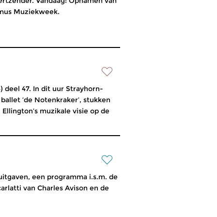
ertzender. Vandaag: Opnamen van
eamus Muziekweek.
 deel 47. In dit uur Strayhorn-
 ballet ‘de Notenkraker’, stukken
, Ellington’s muzikale visie op de
uitgaven, een programma i.s.m. de
arlatti van Charles Avison en de