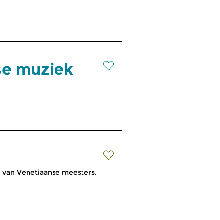
se muziek
k van Venetiaanse meesters.