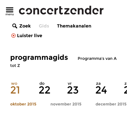
Zoek
Gids
Themakanalen
Luister live
programmagids
Programma's van A
tot Z
wo
do
vr
za
z
21
22
23
24
oktober 2015
november 2015
december 2015