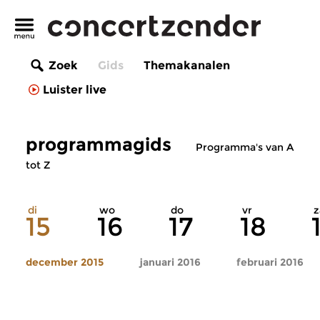
Zoek
Gids
Themakanalen
Luister live
programmagids
Programma's van A
tot Z
di
wo
do
vr
z
15
16
17
18
december 2015
januari 2016
februari 2016