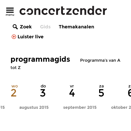
Zoek
Gids
Themakanalen
Luister live
programmagids
Programma's van A
tot Z
wo
do
vr
za
z
2
3
4
5
015
augustus 2015
september 2015
oktober 