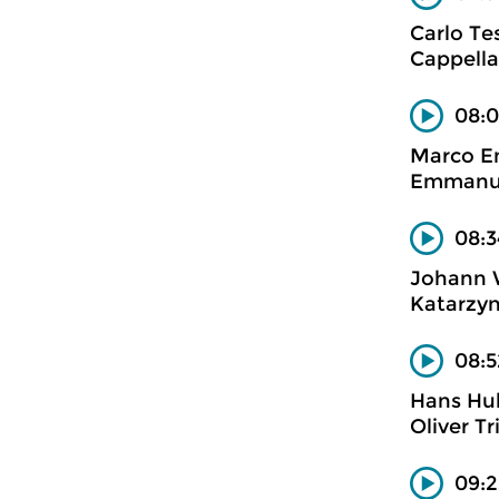
Carlo Tes
Cappella
08:0
Marco En
Emmanuel
08:3
Johann W
Katarzyn
08:5
Hans Hu
Oliver T
09:2