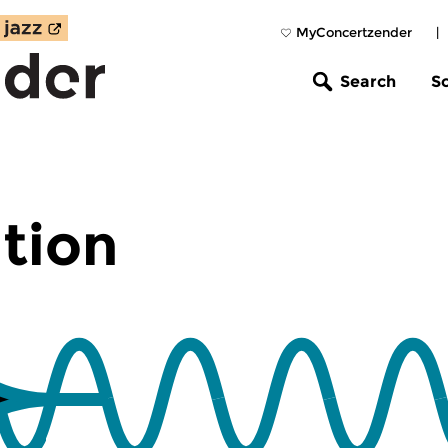
MyConcertzender
|
Search
S
tion