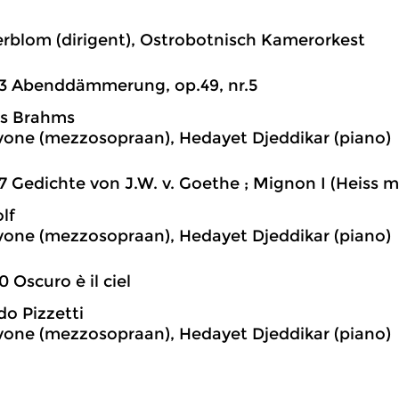
l
rblom (dirigent), Ostrobotnisch Kamerorkest
3 Abenddämmerung, op.49, nr.5
s Brahms
vone (mezzosopraan), Hedayet Djeddikar (piano)
7 Gedichte von J.W. v. Goethe ; Mignon I (Heiss m
lf
vone (mezzosopraan), Hedayet Djeddikar (piano)
0 Oscuro è il ciel
do Pizzetti
vone (mezzosopraan), Hedayet Djeddikar (piano)