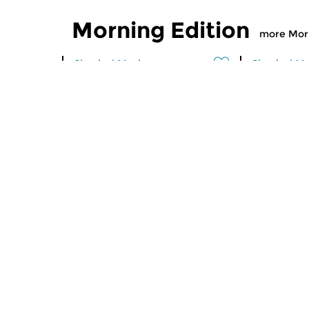
Morning Edition
more Morn
Classical Music
Classical M
Morning Edition
Morning
sun 2 aug 2026 07:00 hrs
sat 1 aug
Werken van Johann Adolf
Werken van
Hasse, Anoniem, Johann
Scarlatti, 
Christoph Pepusch...
Johann Fried