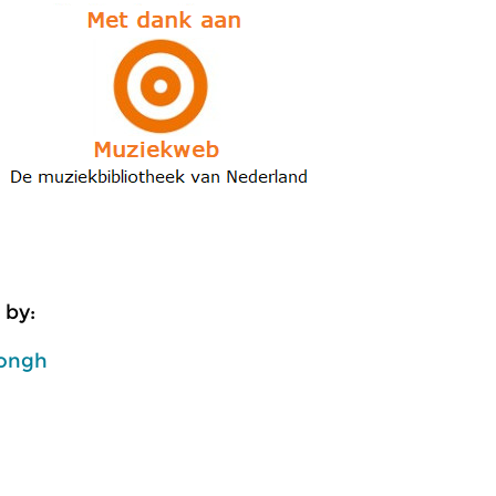
 by:
ongh