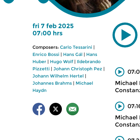
fri 7 feb 2025
07:00 hrs
Composers:
Carlo Tessarini
|
Enrico Bossi
|
Hans Gál
|
Hans
Huber
|
Hugo Wolf
|
Ildebrando
Pizzetti
|
Johann Christoph Pez
|
07:0
Johann Wilhelm Hertel
|
Michael
Johannes Brahms
|
Michael
Constan
Haydn
07:1
Michael
Constan