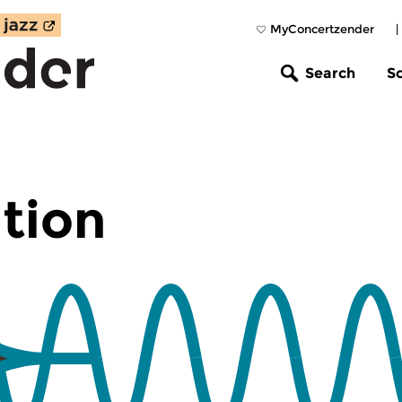
MyConcertzender
|
Search
S
tion