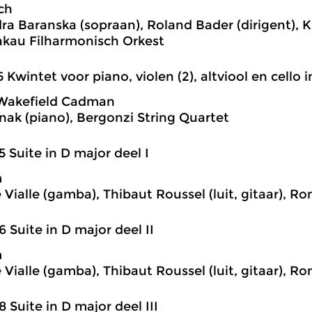
ch
ra Baranska (sopraan), Roland Bader (dirigent), 
akau Filharmonisch Orkest
5 Kwintet voor piano, violen (2), altviool en cello in
 Wakefield Cadman
nak (piano), Bergonzi String Quartet
5 Suite in D major deel I
m
Vialle (gamba), Thibaut Roussel (luit, gitaar), Ron
6 Suite in D major deel II
m
Vialle (gamba), Thibaut Roussel (luit, gitaar), Ron
8 Suite in D major deel III