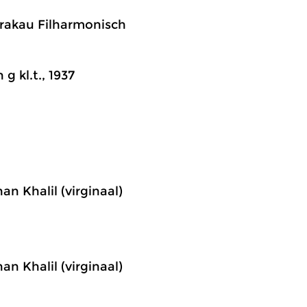
Krakau Filharmonisch
 g kl.t., 1937
an Khalil (virginaal)
an Khalil (virginaal)