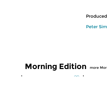
Produced
Peter Si
Morning Edition
more Morn
Classical Music
Classical M