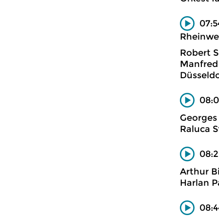
07:5
Rheinwei
Robert 
Manfred 
Düsseldo
08:0
Georges
Raluca S
08:2
Arthur B
Harlan P
08:4