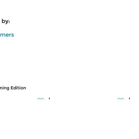
 by:
mmers
ing Edition
usic
Classical Music
Cl