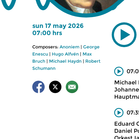
sun 17 may 2026
07:00 hrs
Composers:
Anoniem
|
George
Enescu
|
Hugo Alfvén
|
Max
Bruch
|
Michael Haydn
|
Robert
Schumann
07:0
Michael
Johannet
Hauptman
07:3
Eduard 
Daniel P
Orkest Ia