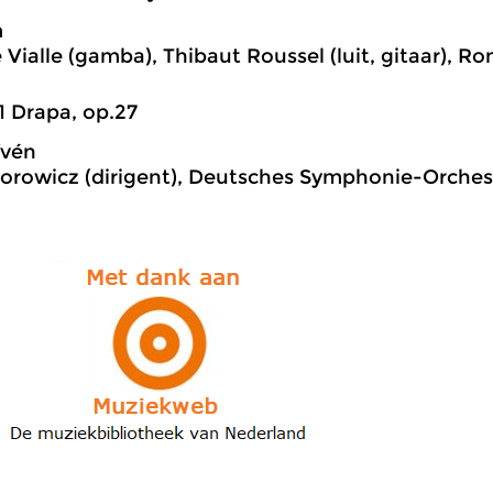
m
Vialle (gamba), Thibaut Roussel (luit, gitaar), Ron
1 Drapa, op.27
fvén
orowicz (dirigent), Deutsches Symphonie-Orchest