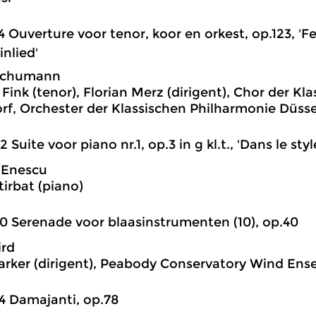
4 Ouverture voor tenor, koor en orkest, op.123, '
nlied'
Schumann
Fink (tenor), Florian Merz (dirigent), Chor der Kl
rf, Orchester der Klassischen Philharmonie Düsse
2 Suite voor piano nr.1, op.3 in g kl.t., 'Dans le sty
 Enescu
tirbat (piano)
0 Serenade voor blaasinstrumenten (10), op.40
ird
arker (dirigent), Peabody Conservatory Wind En
4 Damajanti, op.78