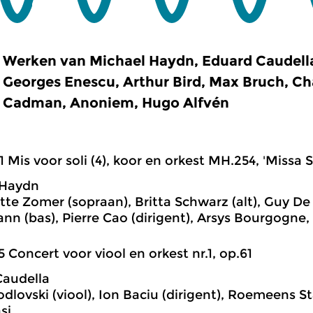
Werken van Michael Haydn, Eduard Caudell
Georges Enescu, Arthur Bird, Max Bruch, Ch
Cadman, Anoniem, Hugo Alfvén
1 Mis voor soli (4), koor en orkest MH.254, 'Missa 
 Haydn
te Zomer (sopraan), Britta Schwarz (alt), Guy De 
n (bas), Pierre Cao (dirigent), Arsys Bourgogne, 
5 Concert voor viool en orkest nr.1, op.61
Caudella
odlovski (viool), Ion Baciu (dirigent), Roemeens S
si