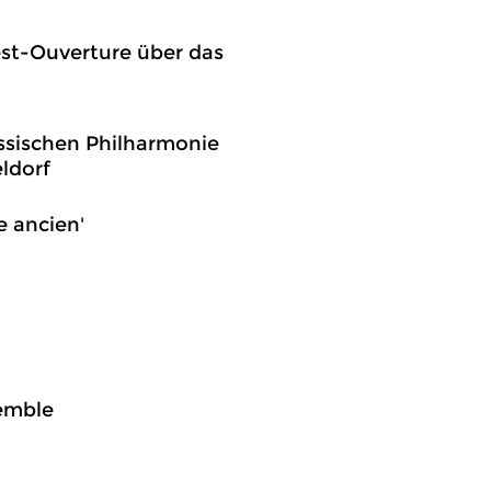
Fest-Ouverture über das
assischen Philharmonie
ldorf
le ancien'
semble