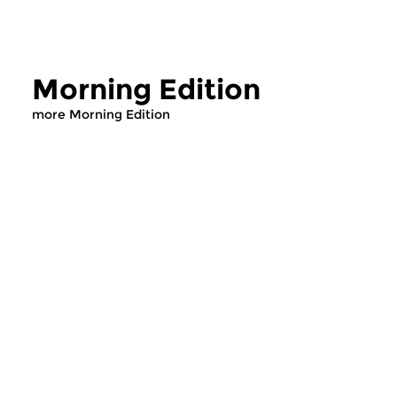
Morning Edition
more Morning Edition
Classical Music
Classical Music
Morning Edition
Morning Editi
sun 2 aug 2026 07:00 hrs
sat 1 aug 2026 07
Werken van Johann Adolf
Werken van Alessan
Hasse, Anoniem, Johann
Scarlatti, Johann Ku
Christoph Pepusch...
Johann Friedrich Fasc