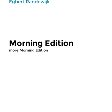
Egbert Randewijk
Morning Edition
more Morning Edition
Classical Music
Classical Music
Morning Edition
Morning Editi
sun 2 aug 2026 07:00 hrs
sat 1 aug 2026 07
Werken van Johann Adolf
Werken van Alessan
Hasse, Anoniem, Johann
Scarlatti, Johann Ku