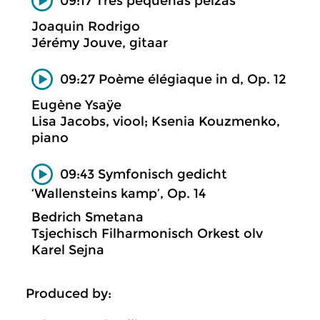
09:17 Tres pequeñas peizas
Joaquin Rodrigo
Jérémy Jouve, gitaar
09:27 Poème élégiaque in d, Op. 12
Eugène Ysaÿe
Lisa Jacobs, viool; Ksenia Kouzmenko,
piano
09:43 Symfonisch gedicht
‘Wallensteins kamp’, Op. 14
Bedrich Smetana
Tsjechisch Filharmonisch Orkest olv
Karel Sejna
Produced by: