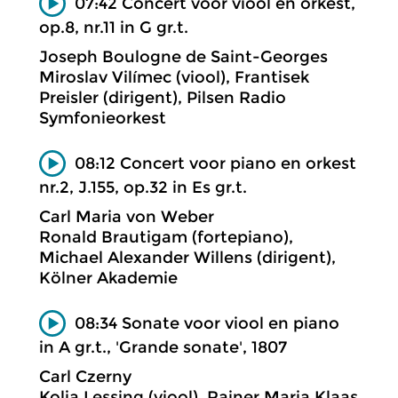
07:42 Concert voor viool en orkest,
op.8, nr.11 in G gr.t.
Joseph Boulogne de Saint-Georges
Miroslav Vilímec (viool), Frantisek
Preisler (dirigent), Pilsen Radio
Symfonieorkest
08:12 Concert voor piano en orkest
nr.2, J.155, op.32 in Es gr.t.
Carl Maria von Weber
Ronald Brautigam (fortepiano),
Michael Alexander Willens (dirigent),
Kölner Akademie
08:34 Sonate voor viool en piano
in A gr.t., 'Grande sonate', 1807
Carl Czerny
Kolja Lessing (viool), Rainer Maria Klaas